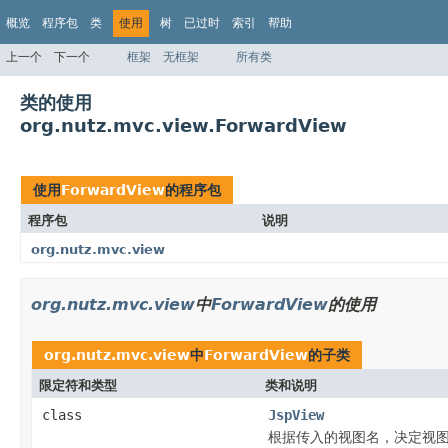
概览
程序包
类
使用
树
已过时
索引
帮助
上一个
下一个
框架
无框架
所有类
类的使用
org.nutz.mvc.view.ForwardView
使用
ForwardView
的程序包
程序包
说明
org.nutz.mvc.view
org.nutz.mvc.view
中
ForwardView
的使用
org.nutz.mvc.view
中
ForwardView
的子类
限定符和类型
类和说明
class
JspView
根据传入的视图名，决定视图的路