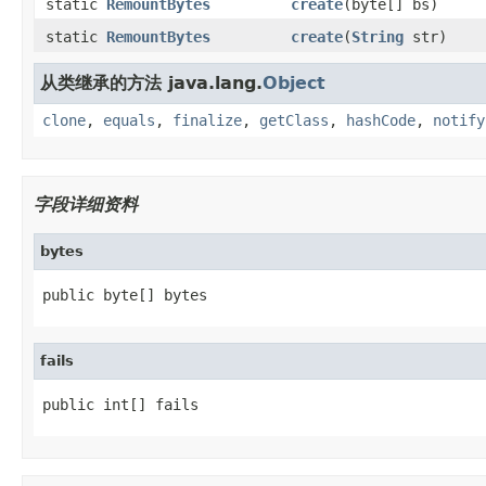
static
RemountBytes
create
(byte[] bs)
static
RemountBytes
create
(
String
str)
从类继承的方法 java.lang.
Object
clone
,
equals
,
finalize
,
getClass
,
hashCode
,
notify
字段详细资料
bytes
public byte[] bytes
fails
public int[] fails