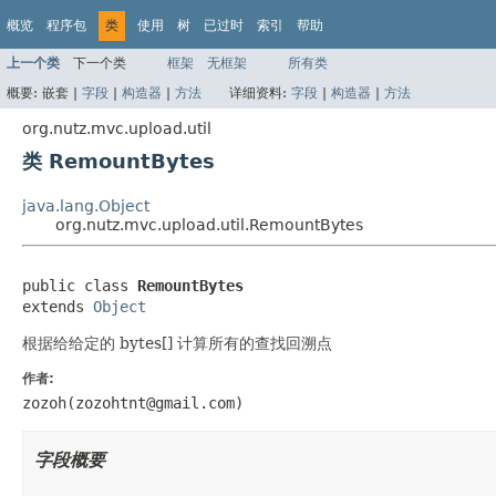
概览
程序包
类
使用
树
已过时
索引
帮助
上一个类
下一个类
框架
无框架
所有类
概要:
嵌套 |
字段
|
构造器
|
方法
详细资料:
字段
|
构造器
|
方法
org.nutz.mvc.upload.util
类 RemountBytes
java.lang.Object
org.nutz.mvc.upload.util.RemountBytes
public class 
RemountBytes
extends 
Object
根据给给定的 bytes[] 计算所有的查找回溯点
作者:
zozoh(zozohtnt@gmail.com)
字段概要