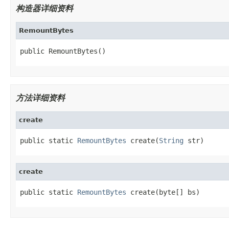
构造器详细资料
RemountBytes
public RemountBytes()
方法详细资料
create
public static 
RemountBytes
 create(
String
 str)
create
public static 
RemountBytes
 create(byte[] bs)