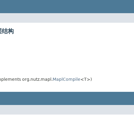
分层结构
plements org.nutz.mapl.
MaplCompile
<T>)