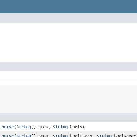
parse
(
String
[] args,
String
bools)
.
parse
(
String
[] args,
String
boolChars,
String
boolRegex
.