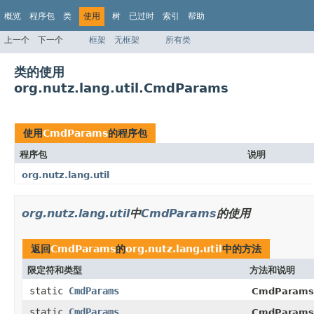
概览
程序包
类
使用
树
已过时
索引
帮助
上一个
下一个
框架
无框架
所有类
类的使用
org.nutz.lang.util.CmdParams
使用
CmdParams
的程序包
程序包
说明
org.nutz.lang.util
org.nutz.lang.util
中
CmdParams
的使用
返回
CmdParams
的
org.nutz.lang.util
中的方法
限定符和类型
方法和说明
static
CmdParams
CmdParams
static
CmdParams
CmdParams