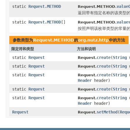
static
Request.METHOD
value
Request.METHOD.
返回带有指定名称的该类型
static
Request.METHOD
[]
value
Request.METHOD.
按照声明该枚举类型的常量的
参数类型为
Request.METHOD
的
org.nutz.http
中的方法
限定符和类型
方法和说明
static
Request
create
(
String
Request.
static
Request
create
(
String
Request.
static
Request
create
(
String
Request.
Header
header)
static
Request
create
(
String
Request.
static
Request
create
(
String
Request.
Header
header)
Request
setMethod
(
Requ
Request.